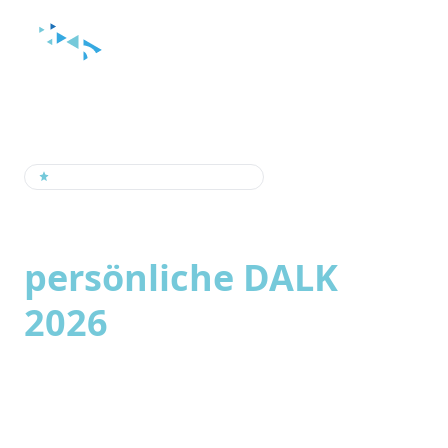
Personalisiert durch AI · nur für dich
Erstelle deine
persönliche DALK
2026
-Journey in
Sekunden
Wirksame Ausbildung – vom Recruiting bis zum
erfolgreichen Berufseinstieg.