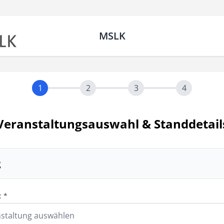
MSLK
1
2
3
4
Veranstaltungsauswahl & Standdetail
g
: *
nstaltung auswählen